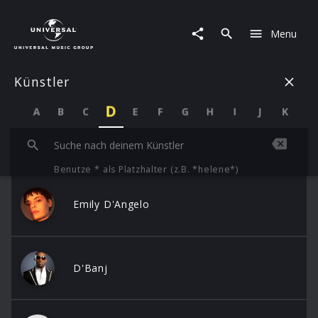
Künstler
|
Menu
D
Künstler
D
A
B
C
E
F
G
H
I
J
K
L
Benutze * als Platzhalter (z.B. *helene*)
Emily D'Angelo
D'Banj