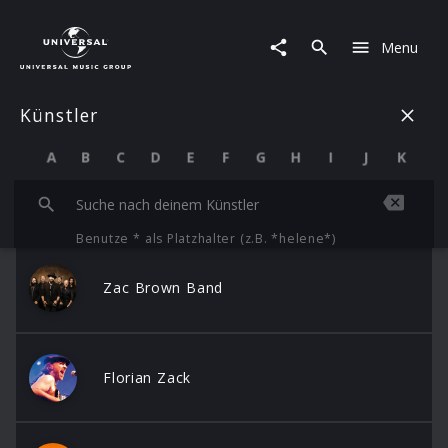
Künstler
|
Menu
Z
Künstler
A
B
C
D
E
F
G
H
I
J
K
L
Benutze * als Platzhalter (z.B. *helene*)
Zac Brown Band
Florian Zack