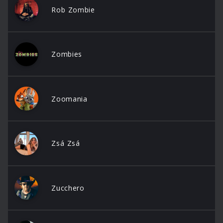
Rob Zombie
Zombies
Zoomania
Zsá Zsá
Zucchero