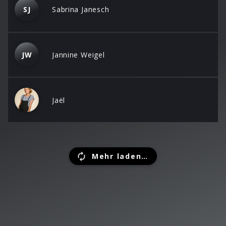
SJ
Sabrina Janesch
JW
Jannine Weigel
Jaël
Mehr laden…