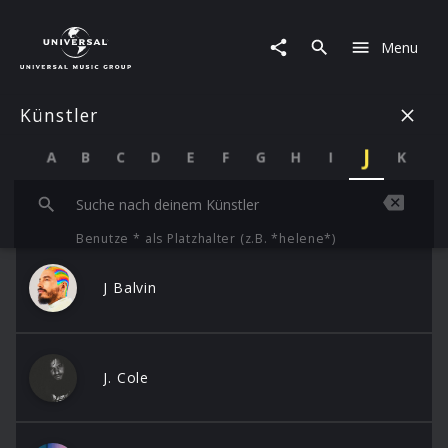
Künstler
|
Menu
J
Künstler
J
A
B
C
D
E
F
G
H
I
K
L
Benutze * als Platzhalter (z.B. *helene*)
J Balvin
J. Cole