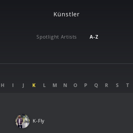
Künstler
Spotlight Artists
A-Z
H
I
J
K
L
M
N
O
P
Q
R
S
T
K-Fly