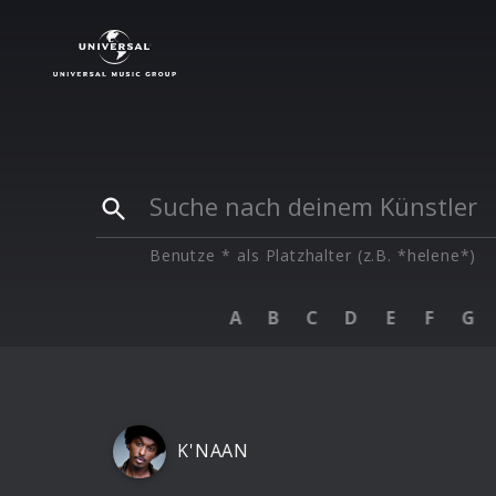
Künstler
|
K
Benutze * als Platzhalter (z.B. *helene*)
A
B
C
D
E
F
G
K'NAAN