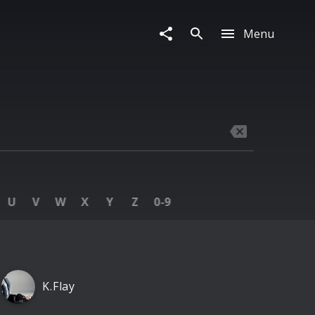
Menu
U
V
W
X
Y
Z
0‑9
K.Flay