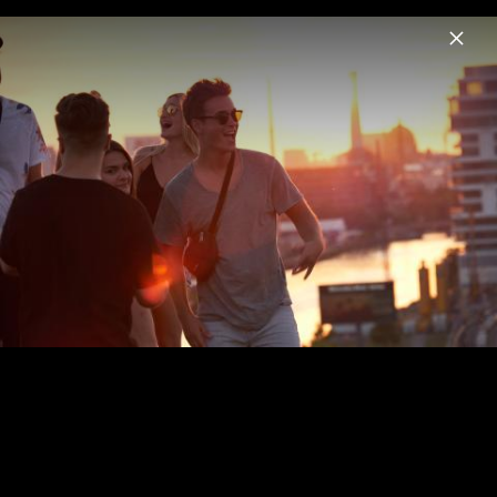
Menu
Louis Held
Home
News
Musik
Videos
Fotos
Biografie
Louis Held | Kommen und Gehen