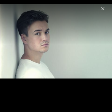
Menu
Louis Held
Home
News
Musik
Videos
Fotos
Biografie
Louis Held | Kommen und Gehen