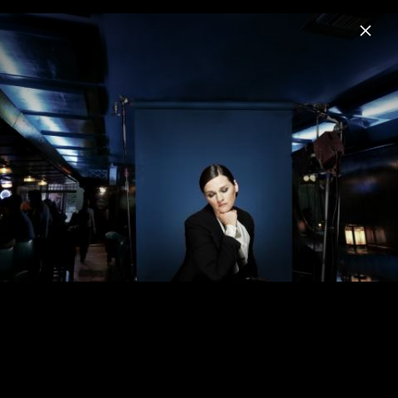
Menu
Madeleine Peyroux
Home
News
Musik
Videos
Fotos
Biografie
Madeleine Peyroux - Anthem