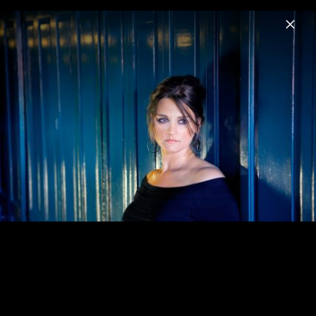
Menu
Madeleine Peyroux
Home
News
Musik
Videos
Fotos
Biografie
Madeleine Peyroux - Anthem