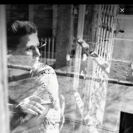
Menu
Madeleine Peyroux
Home
News
Musik
Videos
Fotos
Biografie
Madeleine Peyroux - Anthem