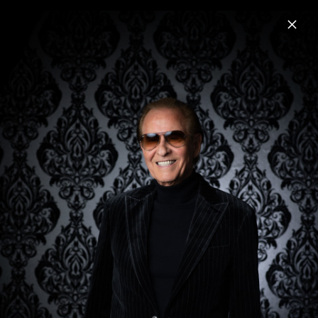
Menu
Michael Holm
Home
News
Musik
Termine
Fotos
Michael Holm - Pressefotos 2023