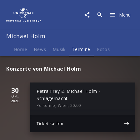
Michael
Holm
Menu
|
Termine
Michael Holm
Home
News
Musik
Termine
Fotos
Konzerte von Michael Holm
30
Petra Frey & Michael Holm -
Okt.
Schlagernacht
2026
Portofino, Wien, 20:00
Ticket kaufen