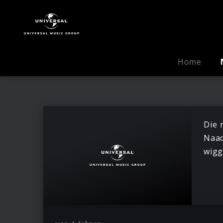
Miljö
|
News
Home
Die 
Naac
wigg