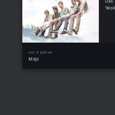
Das 
‘Wol
vor 9 Jahren
Miljö