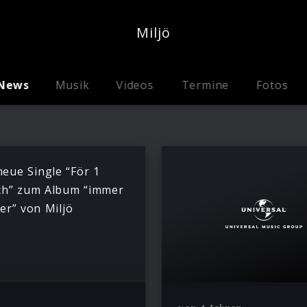
Miljö
News
Musik
Videos
Termine
Fotos
neue Single “För 1
h” zum Album “immer
er” von Miljö