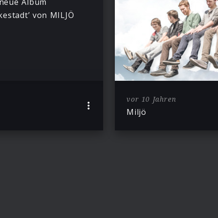
neue Album
kestadt’ von MILJÖ
vor 10 Jahren
Miljö