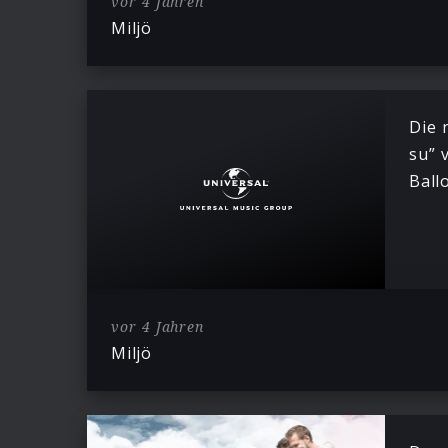
vor 4 Jahren
Miljö
Die 
su” 
Ball
vor 4 Jahren
Miljö