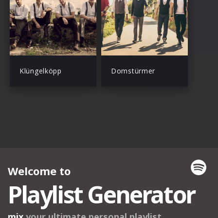
Klüngelköpp
Domstürmer