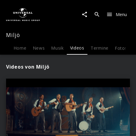
Miljö
|
Menu
Videos
Miljö
Home
News
Musik
Videos
Termine
Fotos
B
Videos von Miljö