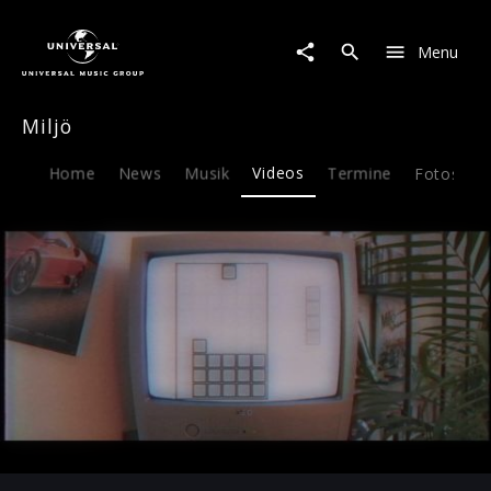
Miljö
|
Menu
Video
|
Kölsch
Miljö
statt
Käsch
Home
News
Musik
Videos
Termine
Fotos
B
Play
04:37
Play
Mute
Ent