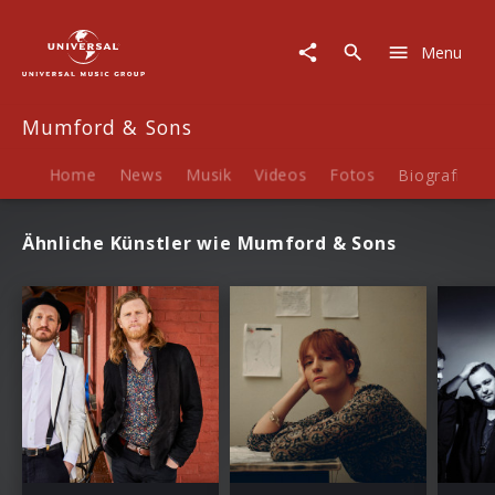
Mumford
&
Menu
Sons
|
Termine
Mumford & Sons
Home
News
Musik
Videos
Fotos
Biografie
Ähnliche Künstler wie Mumford & Sons