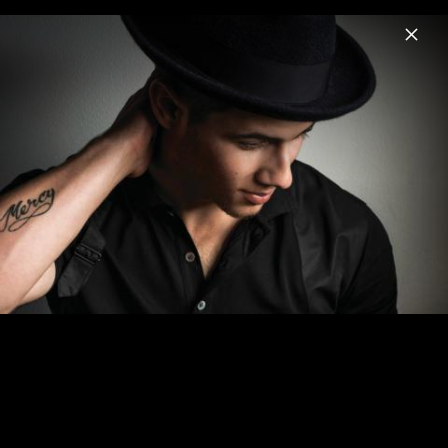
Menu
Nick Jonas
Home
News
Musik
Videos
Fotos
Biografie
Pressebilder "Sunday Best" (2025)