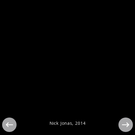
Artwork "Sunday Best" (2025)
Nick Jonas, 2014
Pressebilder 2021