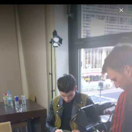
Menu
Nick Jonas
Home
News
Musik
Videos
Fotos
Biografie
Pressebilder "Sunday Best" (2025)