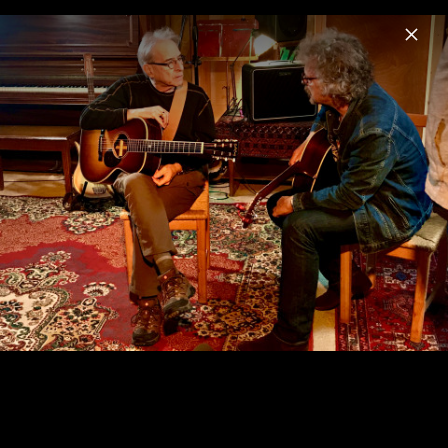
Menu
Niedecken
Home
News
Musik
Videos
Fotos
Biografie
Pressebilder 2026