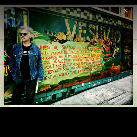
Menu
Niedecken
Home
News
Musik
Videos
Fotos
Biografie
Pressebilder 2026