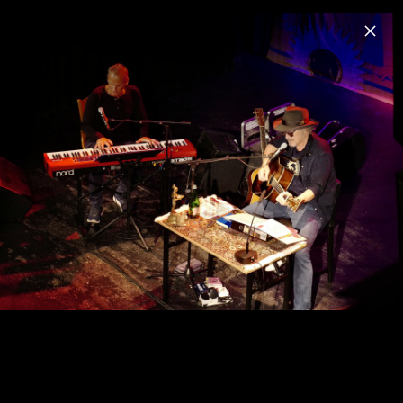
Menu
Niedecken
Home
News
Musik
Videos
Fotos
Biografie
Pressebilder 2026