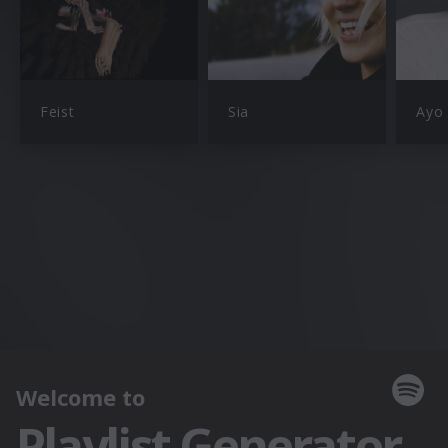
Feist
Sia
Ayo