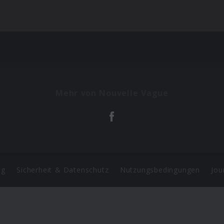
Mehr von Nouvelle Vague
ng
Sicherheit & Datenschutz
Nutzungsbedingungen
Jou
Barrierefreiheit Statement
 Copyright 2026 Universal Music Group N.V. All Rights Reserve