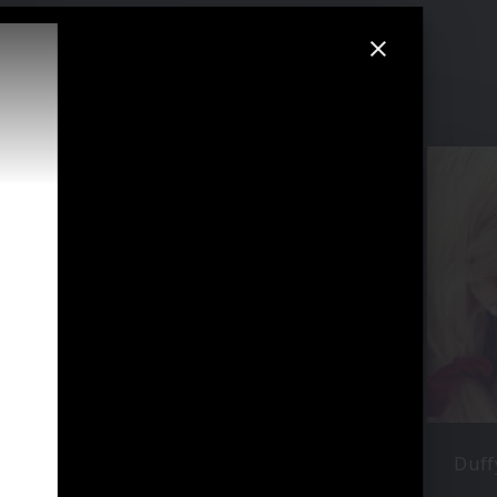
Ayo
Duff