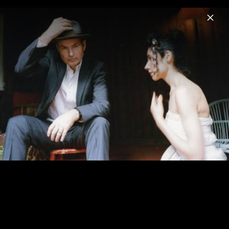
Menu
PJ Harvey
Home
News
Musik
Videos
Fotos
Biografie
Live beim Primavera Sound Festival,
Barcelona, Juni 2016