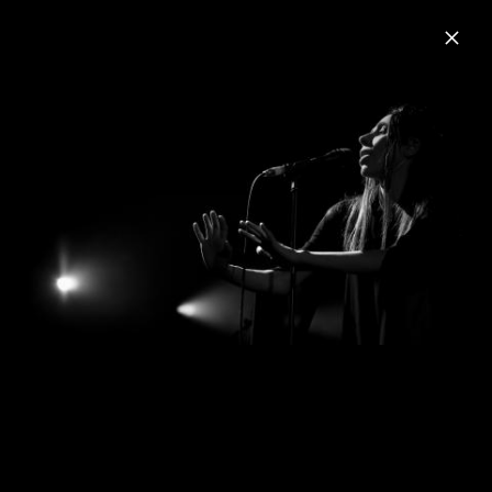
Menu
PJ Harvey
Home
News
Musik
Videos
Fotos
Biografie
Live beim Primavera Sound Festival,
Barcelona, Juni 2016