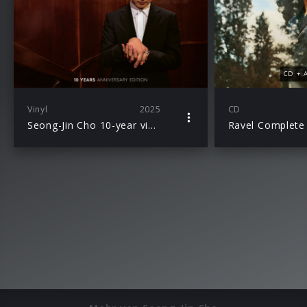
CD + A
Vinyl
2025
CD
Seong-Jin Cho 10-year vinyl edition Chopin Piano Competition Winner
Ravel Complete