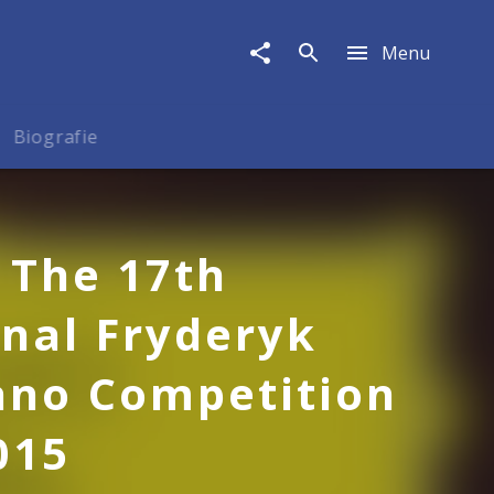
Menu
Biografie
 The 17th
onal Fryderyk
ano Competition
015