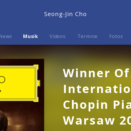
Seong-Jin Cho
News
Musik
Videos
Termine
Fotos
Winner Of
Internati
Chopin Pi
Warsaw 2