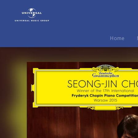
Seong-
Jin
Cho
|
Musik
Home
|
Winner
Of
The
17th
International
Fryderyk
Chopin
Piano
Competition
Warsaw
2015