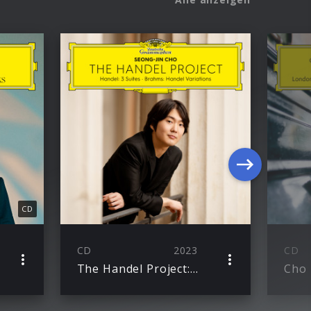
CD
CD
2023
CD
The Handel Project: Handel-Suites & Brahms-Variations