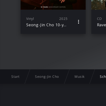
Vinyl
2025
CD
Seong-Jin Cho 10-year vinyl edition Chopin Piano Competition Winner
Rave
Start
Seong-Jin Cho
Musik
Sch