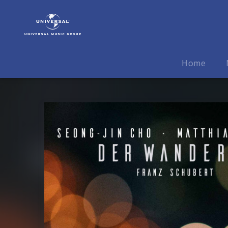
Seong-
Jin
Cho
|
Musik
Home
|
Schubert:
Der
Wanderer,
D.
489