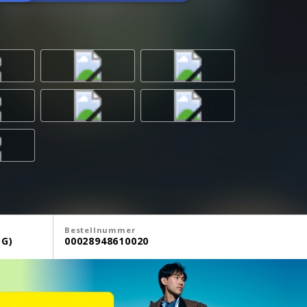
Bestellnummer
G)
00028948610020