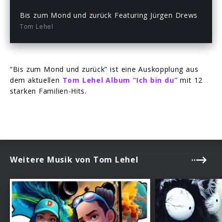
fullsc
Bis zum Mond und zurück Featuring Jürgen Drews
Tom Lehel
“Bis zum Mond und zurück” ist eine Auskopplung aus
dem aktuellen
Tom Lehel Album “Ich bin du”
mit 12
starken Familien-Hits.
Weitere Musik von Tom Lehel