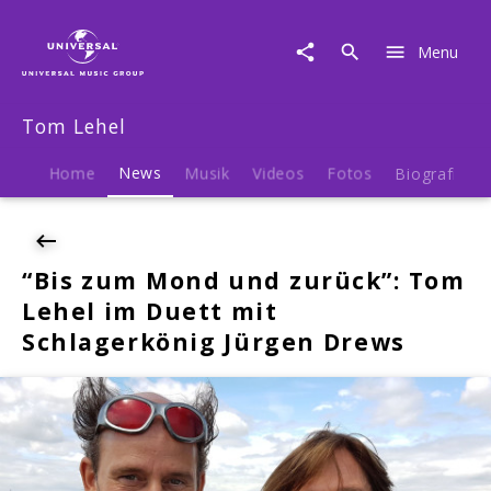
Tom
Lehel
Menu
|
News
|
Tom Lehel
"Bis
zum
Mond
Home
News
Musik
Videos
Fotos
Biografie
und
zurück":
Tom
Lehel
“Bis zum Mond und zurück”: Tom
im
Lehel im Duett mit
Duett
mit
Schlagerkönig Jürgen Drews
Schlagerkönig
Jürgen
Drews