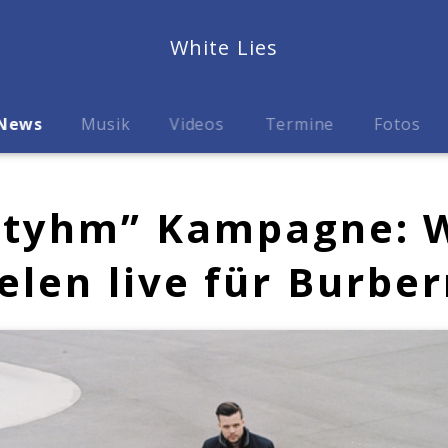
White Lies
News
Musik
Videos
Termine
Fotos
Rhtyhm” Kampagne: 
ielen live für Burber