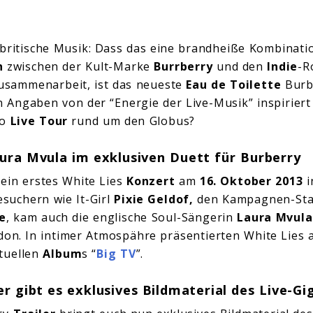
 britische Musik: Dass das eine brandheiße Kombination
n
zwischen der Kult-Marke
Burrberry
und den
Indie
-R
Zusammenarbeit, ist das neueste
Eau de Toilette
Burb
 Angaben von der “Energie der Live-Musik” inspiriert
mo
Live Tour
rund um den Globus?
ura Mvula im exklusiven Duett für Burberry
ein erstes White Lies
Konzert
am
16. Oktober 2013
i
suchern wie It-Girl
Pixie Geldof,
den Kampagnen-St
e
, kam auch die englische Soul-Sängerin
Laura Mvula
don. In intimer Atmospähre präsentierten White Lies a
tuellen
Album
s “
Big TV
”.
er gibt es exklusives Bildmaterial des Live-Gi