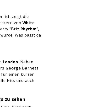
 ist, zeigt die
ockern von
White
erry “
Brit Rhythm
”,
 wurde. Was passt da
n
London
. Neben
ars
George Barnett
für einen kurzen
lte Hits und auch
gs zu sehen