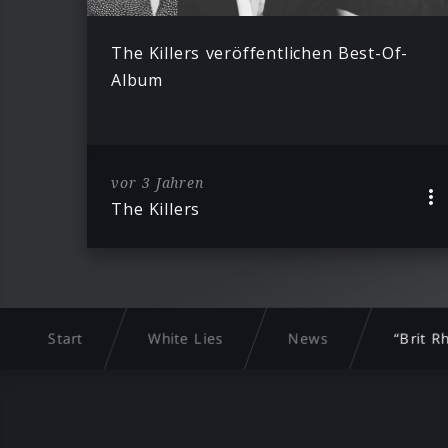
The Killers veröffentlichen Best-Of-
Album
vor 3 Jahren
The Killers
Start
White Lies
News
“Brit R