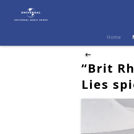
White
Lies
|
News
|
Home
"Brit
Rhtyhm"
Kampagne:
White
“Brit 
Lies
spielen
Lies sp
live
für
Burberry