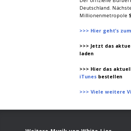
Der offizielle Burber
Deutschland. Nächste
Millionenmetropole
>>> Hier geht’s zum
>>> Jetzt das aktue
laden
>>> Hier das aktuel
iTunes
bestellen
>>> Viele weitere V
Weitere Musik von White Lies