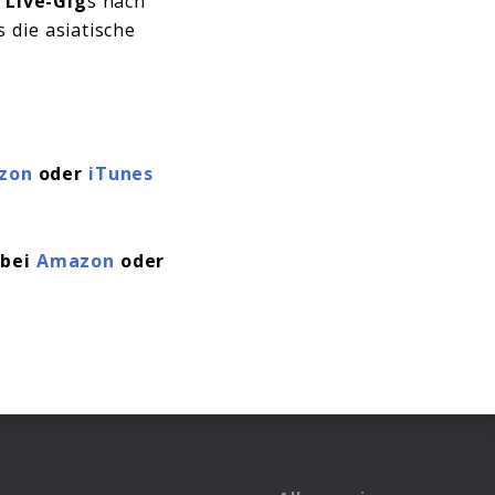
s
Live-Gig
s nach
 die asiatische
zon
oder
iTunes
 bei
Amazon
oder