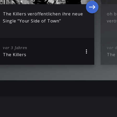
The Killers veröffentlichen ihre neue
oh b
Single “Your Side of Town”
verö
vor 3 Jahren
vor 4
The Killers
The 