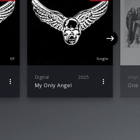
EP
Single
Digital
2025
Vinyl
My Only Angel
One