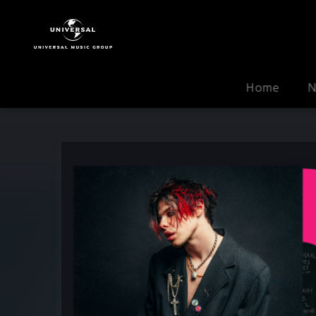
YUNGBLUD
|
Musik
|
YUNGBLUD
Home
N