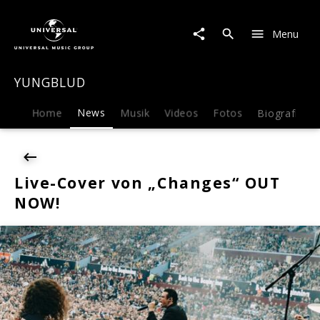
YUNGBLUD
|
Menu
News
|
Live-
YUNGBLUD
Cover
von
„Changes“
Home
News
Musik
Videos
Fotos
Biografie
OUT
NOW!
Live-Cover von „Changes“ OUT
NOW!