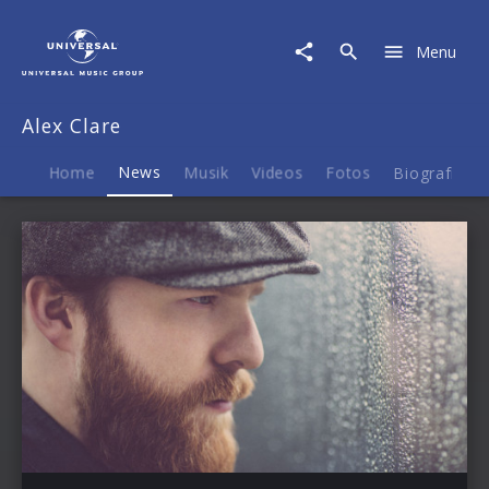
Alex
Clare
Menu
|
News
Alex Clare
Home
News
Musik
Videos
Fotos
Biografie