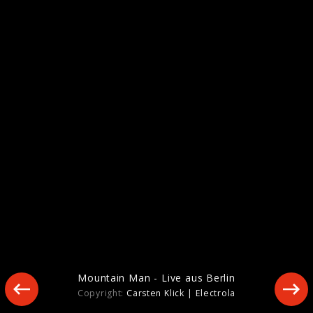
Andreas Gabalier feat. Arnold
Schwarzenegger Pressebilder
Mountain Man - Live aus Berlin
Copyright:
Carsten Klick | Electrola