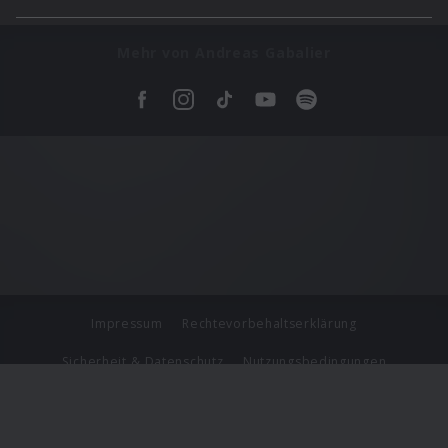
Mehr von Andreas Gabalier
Impressum
Rechtevorbehaltserklärung
Sicherheit & Datenschutz
Nutzungsbedingungen
Journalistenlounge
Für Geschäftspartner
Barrierefreiheit Statement