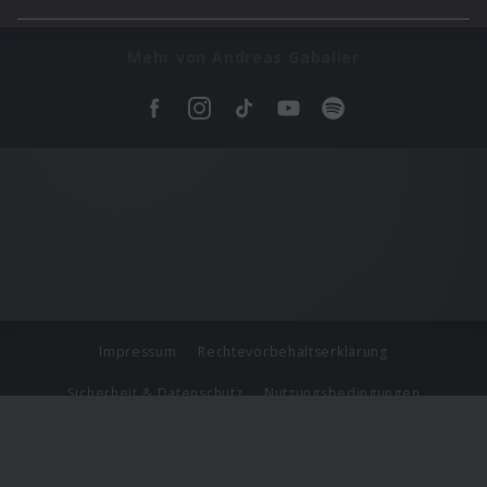
Mehr von Andreas Gabalier
Impressum
Rechtevorbehaltserklärung
Sicherheit & Datenschutz
Nutzungsbedingungen
Journalistenlounge
Für Geschäftspartner
Barrierefreiheit Statement