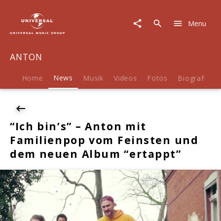
ANTON
|
Menu
News
|
"Ich
ANTON
bin’s"
–
Anton
Home
News
Musik
Videos
Fotos
Biografie
mit
Familienpop
vom
Feinsten
“Ich bin’s” – Anton mit
und
Familienpop vom Feinsten und
dem
neuen
dem neuen Album “ertappt”
Album
"ertappt"