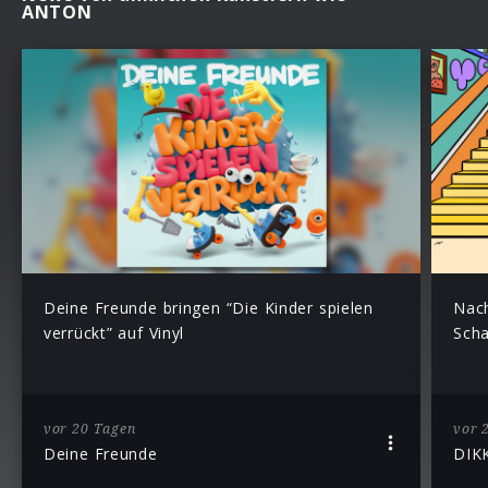
ANTON
Deine Freunde bringen “Die Kinder spielen
Nac
verrückt” auf Vinyl
Scha
vor 20 Tagen
vor 
Deine Freunde
DIK