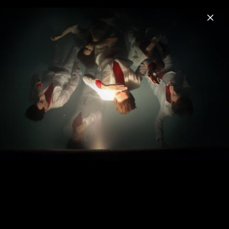
Menu
Arcade Fire
Home
News
Musik
Videos
Fotos
Here Comes The Night Time