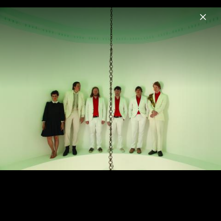
Menu
Arcade Fire
Home
News
Musik
Videos
Fotos
Here Comes The Night Time