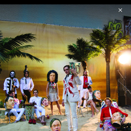
Menu
Arcade Fire
Home
News
Musik
Videos
Fotos
Here Comes The Night Time