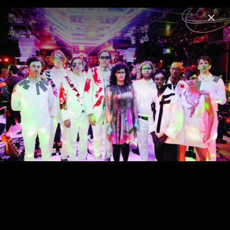
Menu
Arcade Fire
Home
News
Musik
Videos
Fotos
Here Comes The Night Time