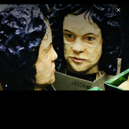
Menu
Arcade Fire
Home
News
Musik
Videos
Fotos
Here Comes The Night Time