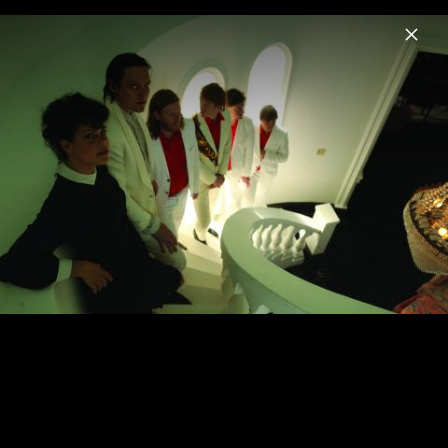
Menu
Arcade Fire
Home
News
Musik
Videos
Fotos
Here Comes The Night Time