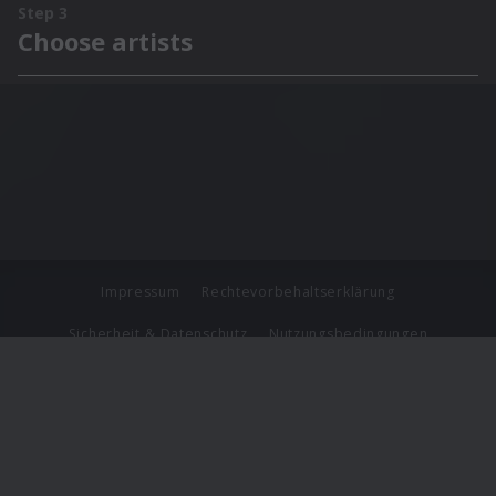
Impressum
Rechtevorbehaltserklärung
Sicherheit & Datenschutz
Nutzungsbedingungen
Journalistenlounge
Für Geschäftspartner
Barrierefreiheit Statement
© Copyright 2026 Universal Music Group N.V. All Rights
Reserved.