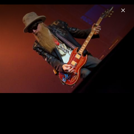
Menu
Billy F Gibbons
Home
News
Musik
Videos
Fotos
Biografie
Pressebilder 2021