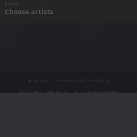
Impressum
Rechtevorbehaltserklärung
Sicherheit & Datenschutz
Nutzungsbedingungen
Journalistenlounge
Für Geschäftspartner
Barrierefreiheit Statement
© Copyright 2026 Universal Music Group N.V. All Rights
Reserved.