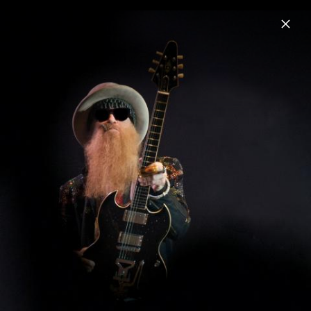
Menu
Billy F Gibbons
Home
News
Musik
Videos
Fotos
Biografie
Pressebilder 2021