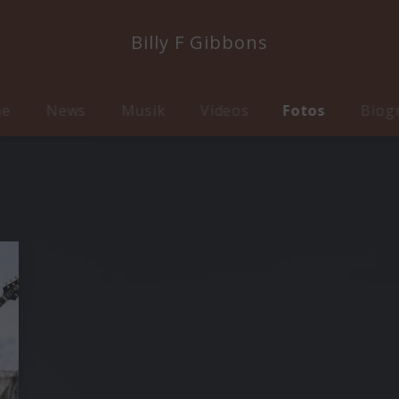
Billy F Gibbons
me
News
Musik
Videos
Fotos
Biog