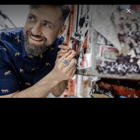
Menu
Bürger Lars Dietrich
Home
News
Musik
Videos
Fotos
Biografie
Bilder von Bürger Lars Dietrich