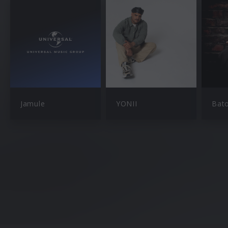
Jamule
YONII
Bat