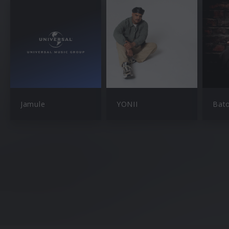
Jamule
YONII
Bat