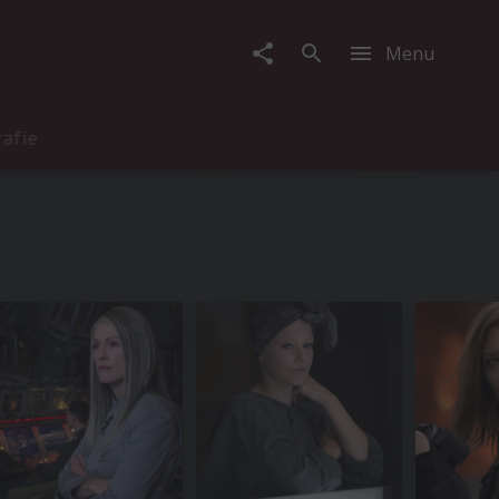
Menu
rafie