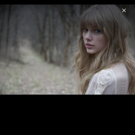
Menu
Die Tribute von Panem
Home
News
Musik
Videos
Fotos
Biografie
Mockingjay Teil 1 - Pressefotos 2014