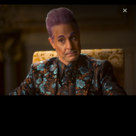
Menu
Die Tribute von Panem
Home
News
Musik
Videos
Fotos
Biografie
Mockingjay Teil 1 - Pressefotos 2014